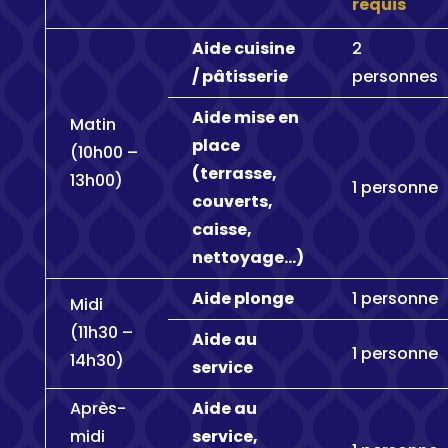
requis
Aide cuisine
2
/ pâtisserie
personnes
Aide mise en
Matin
place
(10h00 –
(terrasse,
13h00)
1 personne
couverts,
caisse,
nettoyage…)
Aide plonge
1 personne
Midi
(11h30 –
Aide au
1 personne
14h30)
service
Après-
Aide au
midi
service,