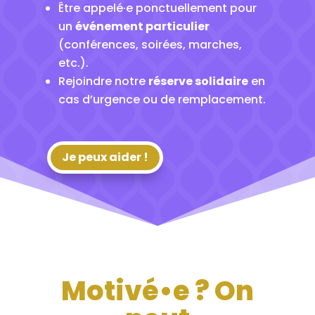
Être appelé·e ponctuellement pour
un
événement particulier
(conférences, soirées, marches,
etc.).
Rejoindre notre
réserve solidaire
en
cas d’urgence ou de remplacement.
Je peux aider !
Motivé•e ? On