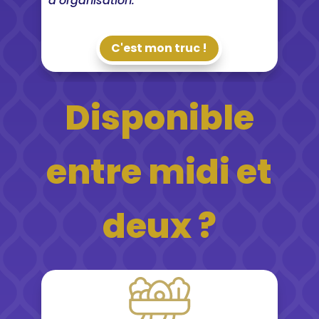
d’organisation.
C'est mon truc !
Disponible
entre midi et
deux ?